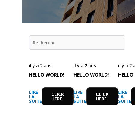
il y a 2 ans
il y a 2 ans
il y a 2 
HELLO WORLD!
HELLO WORLD!
HELLO
LIRE
LIRE
LIRE
CLICK
CLICK
LA
LA
LA
HERE
HERE
SUITE
SUITE
SUITE