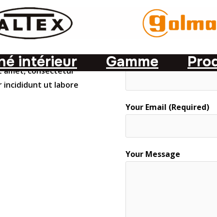
é intérieur
Gamme
Prod
Your Name (Required)
it amet, consectetur
r incididunt ut labore
Your Email (Required)
Your Message